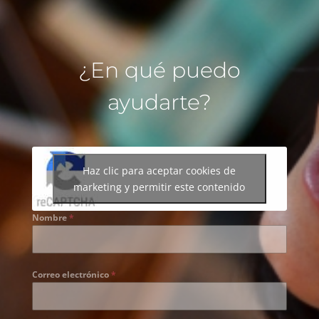
¿En qué puedo
ayudarte?
Haz clic para aceptar cookies de
marketing y permitir este contenido
Nombre
*
Correo electrónico
*