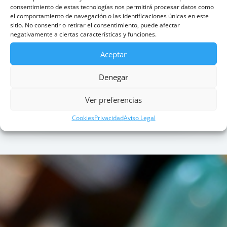
Saber más
consentimiento de estas tecnologías nos permitirá procesar datos como
el comportamiento de navegación o las identificaciones únicas en este
sitio. No consentir o retirar el consentimiento, puede afectar
negativamente a ciertas características y funciones.
Aceptar
TERAPIA ADOLESCENTES
Denegar
Saber más
Ver preferencias
Cookies
Privacidad
Aviso Legal